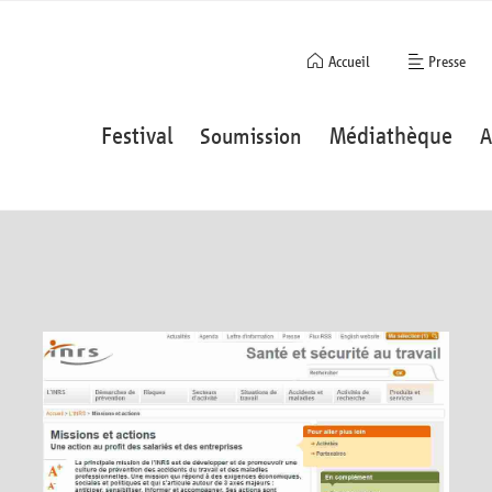
Aller
Accueil
Presse
au
contenu
Aller
Festival
Médiathèque
Soumission
A
au
contenu